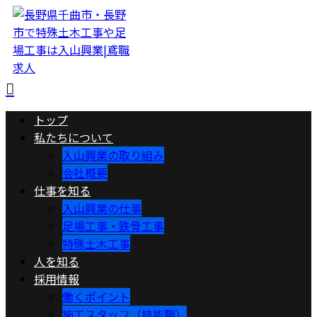
トップ
私たちについて
入山興業の取り組み
会社概要
仕事を知る
入山興業の仕事
足場工事・鉄骨工事
特殊土木工事
人を知る
採用情報
働くポイント
施工スタッフ（技能職）