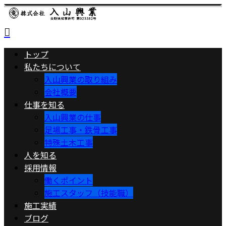
トップ
私たちについて
入山興業の取り組み
会社概要
仕事を知る
入山興業の仕事
足場工事・鉄骨工事
特殊土木工事
人を知る
採用情報
働くポイント
施工スタッフ（技能職）
施工実績
ブログ