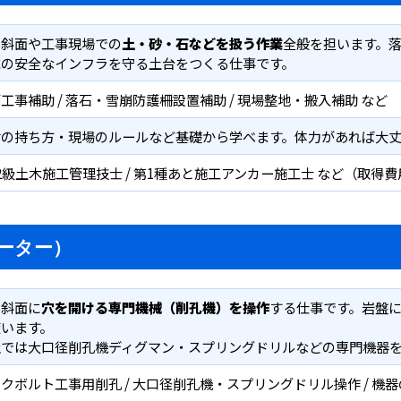
の斜面や工事現場での
土・砂・石などを扱う作業
全般を担います。
域の安全なインフラを守る土台をつくる仕事です。
工事補助 / 落石・雪崩防護柵設置補助 / 現場整地・搬入補助 など
材の持ち方・現場のルールなど基礎から学べます。体力があれば大丈
2級土木施工管理技士 / 第1種あと施工アンカー施工士 など（取得
ーター）
の斜面に
穴を開ける専門機械（削孔機）を操作
する仕事です。岩盤
使います。
社では大口径削孔機ディグマン・スプリングドリルなどの専門機器
クボルト工事用削孔 / 大口径削孔機・スプリングドリル操作 / 機