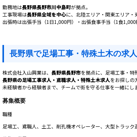
勤務地は
長野県長野市川中島町
が拠点。
工事現場は
長野県全域を中心
に、北陸エリア・関東エリア・
出張時は出張手当（1日1,000円）・出張食事手当（1食1,0
長野県で足場工事・特殊土木の求
株式会社入山興業は、
長野県長野市
を拠点に、足場工事・特
長野県の足場工事求人・鳶職求人・特殊土木求人
をお探しの
未経験者から経験者まで、チームで街を守る仕事を一緒にし
募集概要
職種
足場工、鳶職人、土工、削孔機オペレーター、大型トラック