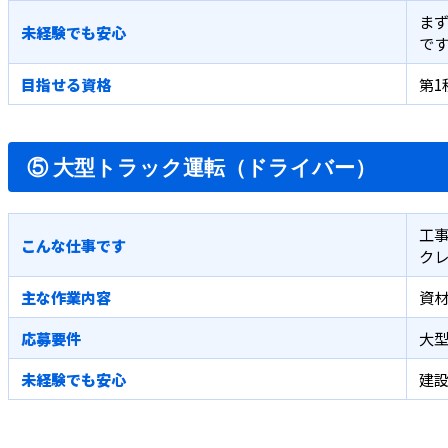
ま
未経験でも安心
です
目指せる資格
第1
⑤ 大型トラック運転（ドライバー）
工
こんな仕事です
ク
主な作業内容
資材
応募要件
大
未経験でも安心
建