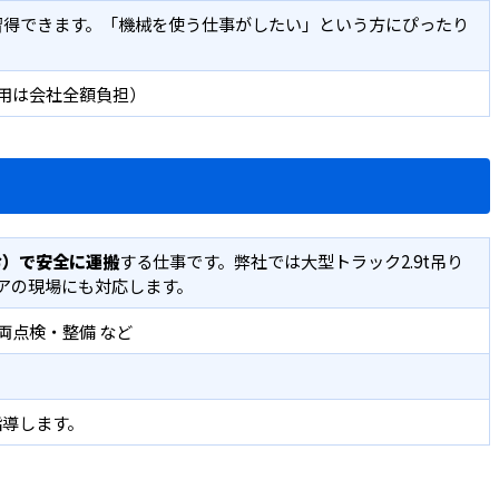
習得できます。「機械を使う仕事がしたい」という方にぴったり
費用は会社全額負担）
む）で安全に運搬
する仕事です。弊社では大型トラック2.9t吊り
アの現場にも対応します。
両点検・整備 など
）
指導します。