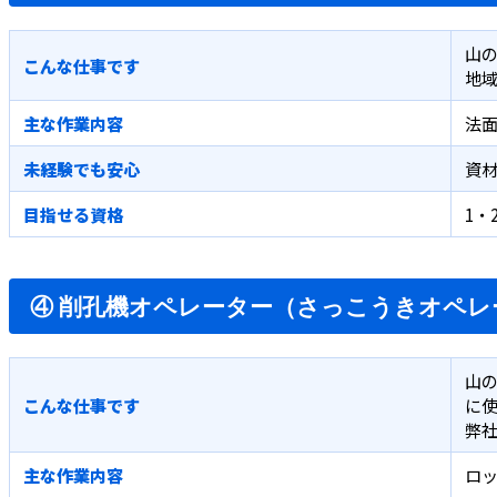
山
こんな仕事です
地
主な作業内容
法面
未経験でも安心
資
目指せる資格
1・
④ 削孔機オペレーター（さっこうきオペレ
山
こんな仕事です
に
弊
主な作業内容
ロッ