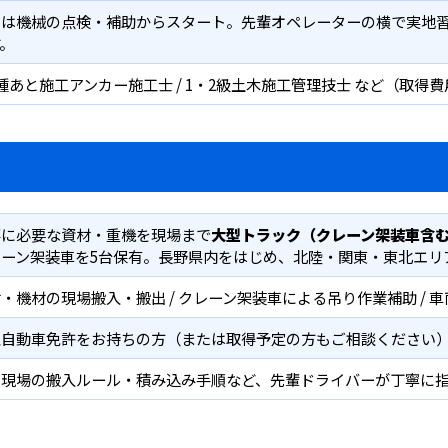
ずは機械の点検・補助からスタート。先輩オペレーターの横で実地
。
種あと施工アンカー施工士 / 1・2級土木施工管理技士 など（取得
事に必要な資材・重機を現場まで
大型トラック（クレーン架装車含
レーン架装車を5台保有。長野県内をはじめ、北陸・関東・東北エリ
・機材の現場搬入・搬出 / クレーン架装車による吊り作業補助 / 車
型自動車免許をお持ちの方（または取得予定の方もご相談ください
設現場の搬入ルール・積み込み手順など、先輩ドライバーが丁寧に