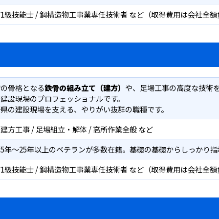
1級技能士 / 鋼構造物工事業専任技術者 など（取得費用は会社全
物の骨格となる
鉄骨の組み立て（建方）
や、足場工事の高度な技術
、建設現場のプロフェッショナルです。
野県の建設現場を支える、やりがい抜群の職種です。
建方工事 / 足場組立・解体 / 高所作業全般 など
5年〜25年以上のベテランが多数在籍。基礎の基礎からしっかり指
1級技能士 / 鋼構造物工事業専任技術者 など（取得費用は会社全