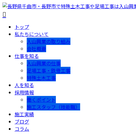
トップ
私たちについて
入山興業の取り組み
会社概要
仕事を知る
入山興業の仕事
足場工事・鉄骨工事
特殊土木工事
人を知る
採用情報
働くポイント
施工スタッフ（技能職）
施工実績
ブログ
コラム