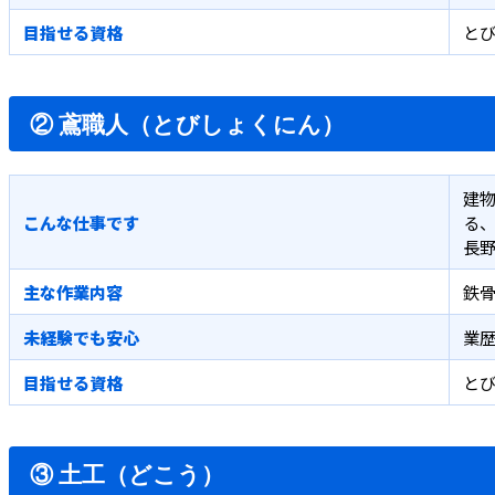
目指せる資格
とび
② 鳶職人（とびしょくにん）
建
こんな仕事です
る
長
主な作業内容
鉄骨
未経験でも安心
業歴
目指せる資格
とび
③ 土工（どこう）