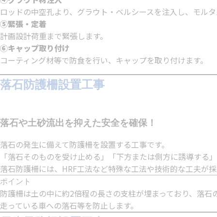
ロッドの中空孔より、グラウト・ベルシースを注入し、モルタ
⑤緊張・定着
計画設計荷重まで緊張します。
⑥キャップ取り付け
コーティング材等で防食を行い、キャップを取り付けます。
落石防護柵設置工事
落石や土砂流出を抑えた安全を確保！
落石の発生に備えて防護柵を設置する工事です。
「落石そのものを受け止める」「下方または側方に誘導する」
落石防護柵には、HRF工法など特殊な工法や技術的な工夫が
ポイント
防護柵は土の中に約2倍程の長さの支柱が埋まっており、落石
走っている車への落石等を防止します。