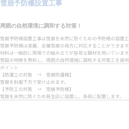
雪崩予防柵設置工事
周囲の自然環境に調和する対策！
雪崩予防柵設置工事は雪崩を未然に防ぐための予防柵の設置工
雪崩予防柵は表層、全層雪崩の両方に対応することができます
材料は一般的に現場での組み立てが容易な鋼材を用いています
雪国の特徴を熟知し、周囲の自然環境に調和する対策工を提供
ポイント
【防護工の対策 → 雪崩防護柵】
雪崩を斜面下方で受け止めます。
【予防工の対策 → 雪崩予防柵】
雪崩を未然に防ぐため発生区に設置し、多段に配置します。