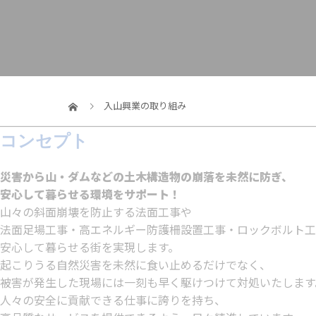
入山興業の取り組み
コンセプト
災害から山・ダムなどの土木構造物の崩落を未然に防ぎ、
安心して暮らせる環境をサポート！
山々の斜面崩壊を防止する法面工事や
法面足場工事・高エネルギー防護柵設置工事・ロックボルト工
安心して暮らせる街を実現します。
起こりうる自然災害を未然に食い止めるだけでなく、
被害が発生した現場には一刻も早く駆けつけて対処いたします
人々の安全に貢献できる仕事に誇りを持ち、