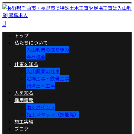
トップ
私たちについて
入山興業の取り組み
会社概要
仕事を知る
入山興業の仕事
足場工事・鉄骨工事
特殊土木工事
人を知る
採用情報
働くポイント
施工スタッフ（技能職）
施工実績
ブログ