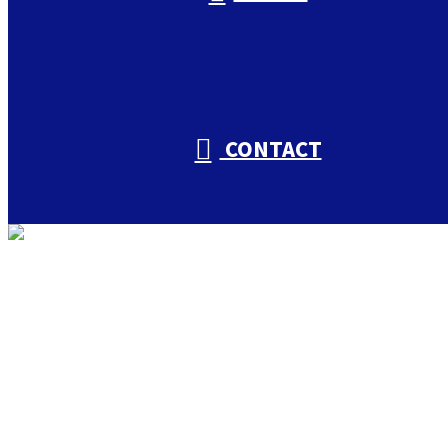
CONTACT
トップ
私たちについて
入山興業の取り組み
会社概要
仕事を知る
入山興業の仕事
足場工事・鉄骨工事