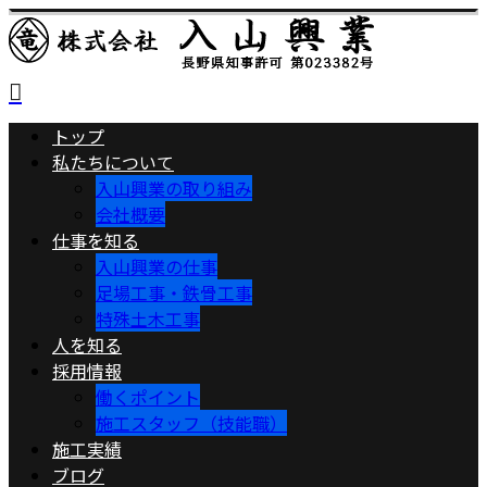
トップ
私たちについて
入山興業の取り組み
会社概要
仕事を知る
入山興業の仕事
足場工事・鉄骨工事
特殊土木工事
人を知る
採用情報
働くポイント
施工スタッフ（技能職）
施工実績
ブログ