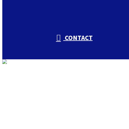
CONTACT
トップ
私たちについて
入山興業の取り組み
会社概要
仕事を知る
入山興業の仕事
足場工事・鉄骨工事