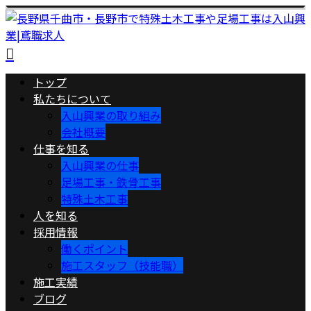
トップ
私たちについて
入山興業の取り組み
会社概要
仕事を知る
入山興業の仕事
足場工事・鉄骨工事
特殊土木工事
人を知る
採用情報
働くポイント
施工スタッフ（技能職）
施工実績
ブログ