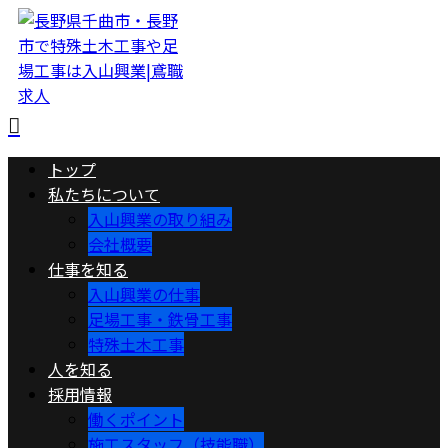
トップ
私たちについて
入山興業の取り組み
会社概要
仕事を知る
入山興業の仕事
足場工事・鉄骨工事
特殊土木工事
人を知る
採用情報
働くポイント
施工スタッフ（技能職）