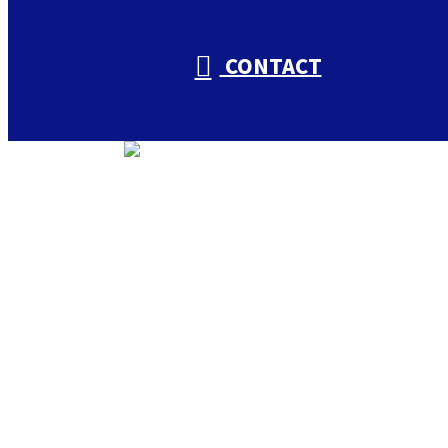
CONTACT
トップ
私たちについて
入山興業の取り組み
会社概要
仕事を知る
入山興業の仕事
足場工事・鉄骨工事
特殊土木工事