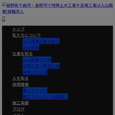
トップ
私たちについて
入山興業の取り組み
会社概要
仕事を知る
入山興業の仕事
足場工事・鉄骨工事
特殊土木工事
人を知る
採用情報
働くポイント
施工スタッフ（技能職）
施工実績
ブログ