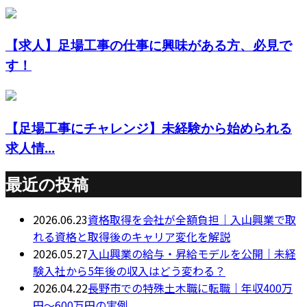
【求人】足場工事の仕事に興味がある方、必見で
す！
【足場工事にチャレンジ】未経験から始められる
求人情...
最近の投稿
2026.06.23
資格取得を会社が全額負担｜入山興業で取
れる資格と取得後のキャリア変化を解説
2026.05.27
入山興業の給与・昇給モデルを公開｜未経
験入社から5年後の収入はどう変わる？
2026.04.22
長野市での特殊土木職に転職｜年収400万
円～600万円の実例