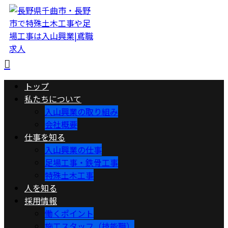
トップ
私たちについて
入山興業の取り組み
会社概要
仕事を知る
入山興業の仕事
足場工事・鉄骨工事
特殊土木工事
人を知る
採用情報
働くポイント
施工スタッフ（技能職）