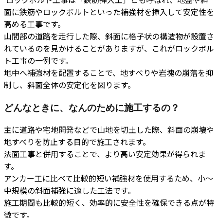
面に鉄筋やロックボルトといった補強材を挿入して安定性を
高める工事です。
山間部の道路を走行した際、斜面に格子状の構造物が設置さ
れているのを見かけることがありますが、これがロックボル
ト工事の一例です。
地中へ補強材を配置することで、地すべりや岩塊の崩落を抑
制し、斜面全体の安定化を図ります。
どんなときに、なんのために施工するの？
主に道路や宅地開発などで山地を切土した際、斜面の崩壊や
地すべりを防止する目的で施工されます。
法面工事と併用することで、より高い安定効果が得られま
す。
アンカー工に比べて比較的短い補強材を使用するため、小〜
中規模の斜面補強に適した工法です。
施工期間も比較的短く、効率的に安全性を確保できる点が特
徴です。